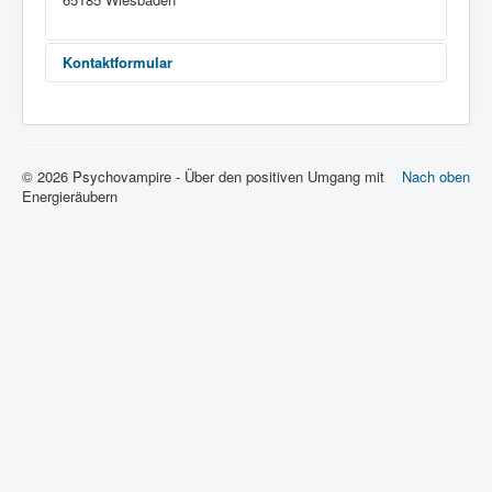
Impressum
Kontakt
Kontaktformular
Send an Email
© 2026 Psychovampire - Über den positiven Umgang mit
Nach oben
*
Required field
Energieräubern
Name
*
E-Mail
*
Betreff
*
Nachricht
*