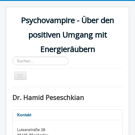
Psychovampire - Über den
positiven Umgang mit
Energieräubern
Suchen...
Toggle
Navigation
Das Phänomen
Dr. Hamid Peseschkian
Das Buch
Über die Autoren
Kontakt
Vorträge/Seminare
Luisenstraße 28
Pressestimmen
65185 Wiesbaden